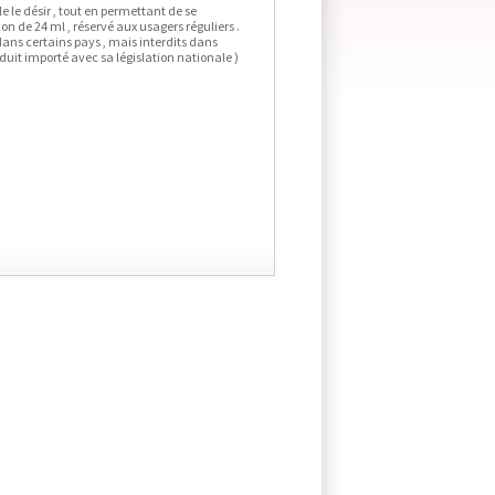
le le désir , tout en permettant de se
on de 24 ml , réservé aux usagers réguliers .
 dans certains pays , mais interdits dans
duit importé avec sa législation nationale )