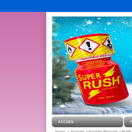
ACCUEIL
Home
>
Poppers
>
Poppers (Propyle)
>
RUSH O