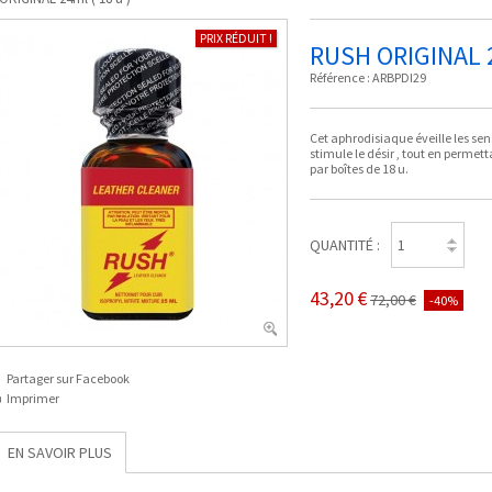
PRIX RÉDUIT !
RUSH ORIGINAL 2
Référence :
ARBPDI29
Cet aphrodisiaque éveille les sens 
stimule le désir , tout en permet
par boîtes de 18 u.
QUANTITÉ :
43,20 €
72,00 €
-40%
Partager sur Facebook
Imprimer
EN SAVOIR PLUS