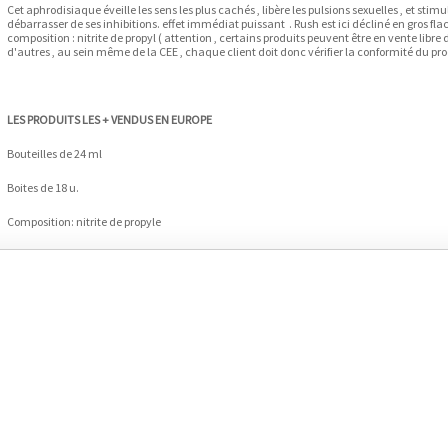
Cet aphrodisiaque éveille les sens les plus cachés , libère les pulsions sexuelles , et stimu
débarrasser de ses inhibitions. effet immédiat puissant . Rush est ici décliné en gros flac
composition : nitrite de propyl ( attention , certains produits peuvent être en vente libre
d'autres , au sein même de la CEE , chaque client doit donc vérifier la conformité du pro
LES PRODUITS LES + VENDUS EN EUROPE
Bouteilles de 24 ml
Boites de 18 u.
Composition: nitrite de propyle