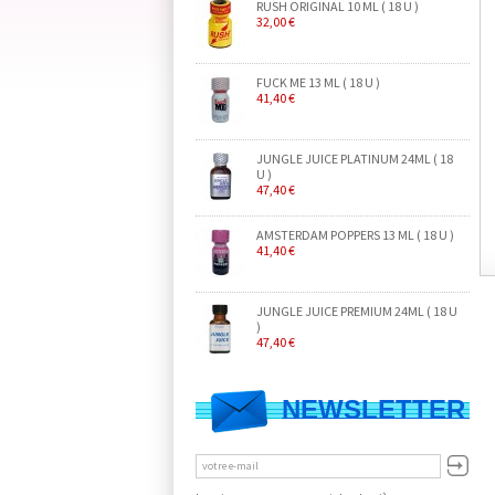
RUSH ORIGINAL 10 ML ( 18 U )
32,00 €
FUCK ME 13 ML ( 18 U )
41,40 €
JUNGLE JUICE PLATINUM 24ML ( 18
U )
47,40 €
AMSTERDAM POPPERS 13 ML ( 18 U )
41,40 €
JUNGLE JUICE PREMIUM 24ML ( 18 U
)
47,40 €
NEWSLETTER