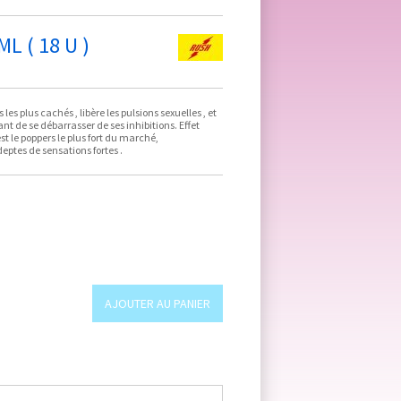
L ( 18 U )
les plus cachés , libère les pulsions sexuelles , et
ant de se débarrasser de ses inhibitions. Effet
t le poppers le plus fort du marché,
eptes de sensations fortes .