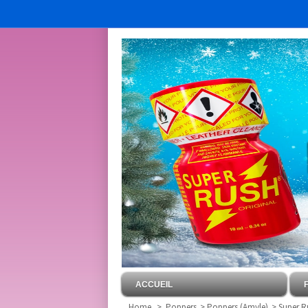
ACCUEIL
Home
>
Poppers
>
Poppers (Amyle)
>
Super Ru