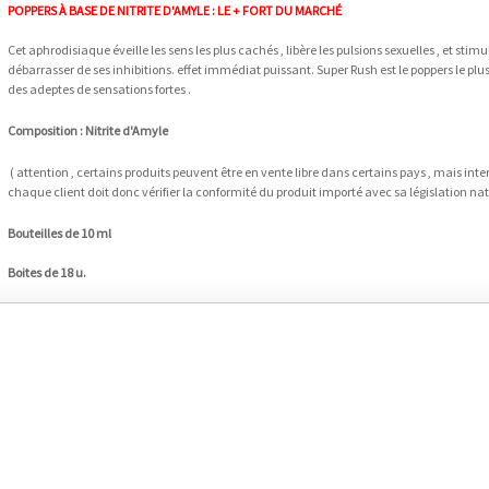
POPPERS À BASE DE NITRITE D'AMYLE : LE + FORT DU MARCHÉ
Cet aphrodisiaque éveille les sens les plus cachés , libère les pulsions sexuelles , et stimu
débarrasser de ses inhibitions. effet immédiat puissant. Super Rush est le poppers le pl
des adeptes de sensations fortes .
Composition : Nitrite d'Amyle
( attention , certains produits peuvent être en vente libre dans certains pays , mais in
chaque client doit donc vérifier la conformité du produit importé avec sa législation nat
Bouteilles de 10 ml
Boites de 18 u.