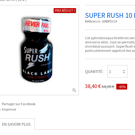
PRIX RÉDUIT !
SUPER RUSH 10 M
Référence :
ARBPDI19
Cet aphrodisiaque éveille les sens 
stimule le désir , tout en permett
immédiat puissant. Super Rush es
particulièrement apprécié des ad
QUANTITÉ :
38,40 €
64,00 €
-40%
Partager sur Facebook
Imprimer
EN SAVOIR PLUS