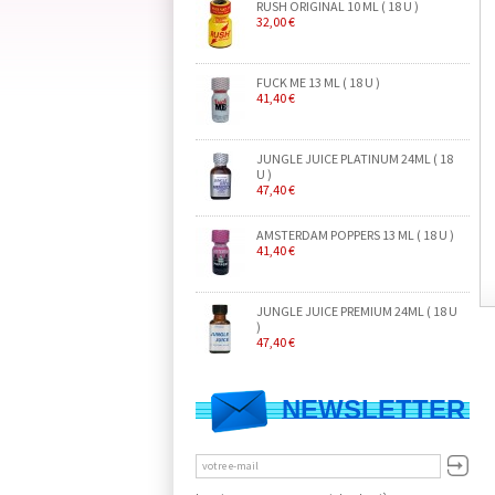
RUSH ORIGINAL 10 ML ( 18 U )
32,00 €
FUCK ME 13 ML ( 18 U )
41,40 €
JUNGLE JUICE PLATINUM 24ML ( 18
U )
47,40 €
AMSTERDAM POPPERS 13 ML ( 18 U )
41,40 €
JUNGLE JUICE PREMIUM 24ML ( 18 U
)
47,40 €
NEWSLETTER