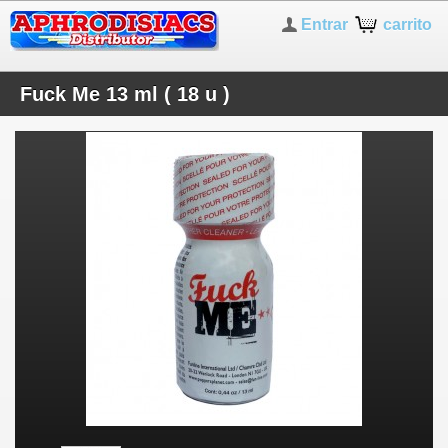
Entrar
carrito
Fuck Me 13 ml ( 18 u )